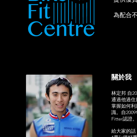
為配合
關於我
林定邦 自
通過他過住
掌握如何利用
識。自20
Fitter認證
給大家的話