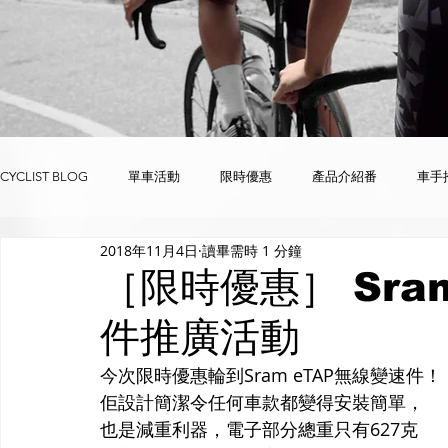
CYCLIST BLOG
單車活動
限時優惠
產品介紹番
車手
2018年11月4日
讀畢需時 1 分鐘
限時優惠
單車 complete bike
零配件 parts & accessories
［限時優惠］ Sra
件推廣活動
今次限時優惠輪到Sram eTAP無線變速件！
佢設計簡潔令任何車款都變得安裝簡單，
也是減重利器，電子部分總重只有627克