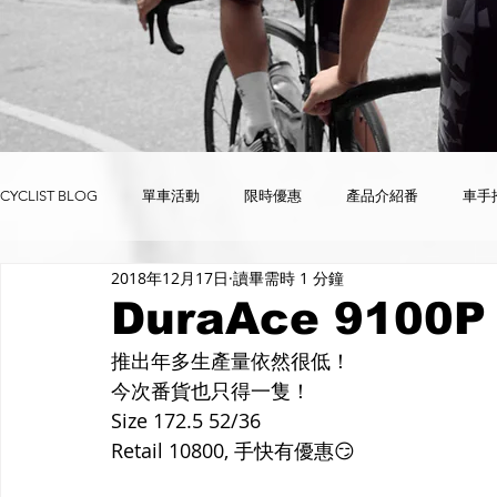
CYCLIST BLOG
單車活動
限時優惠
產品介紹番
車手
2018年12月17日
讀畢需時 1 分鐘
限時優惠
單車 complete bike
零配件 parts & accessories
DuraAce 9100
推出年多生產量依然很低！
今次番貨也只得一隻！
Size 172.5 52/36
Retail 10800, 手快有優惠😏