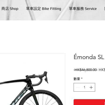
商店 Shop
單車設定 Bike Fitting
單車服務 Service
Émonda SL
一
 HK$46,800.00 
HK$
般
數量
*
價
格